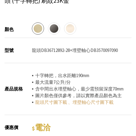
頭 (十字轉把)
刷紋23K金
顏色
型號
龍頭DB36712892‐28+埋壁軸心DB3570097090
▪ 十字轉把，出水距離190mm
▪ 最大流量7公升/分
產品規格
▪ 含中間出水埋壁軸心，最少需預留深度70mm
▪ 圖片顏色僅供參考，請以實際產品顏色為主
▪
龍頭尺寸圖下載
、
埋壁軸心尺寸圖下載
電洽
優惠價