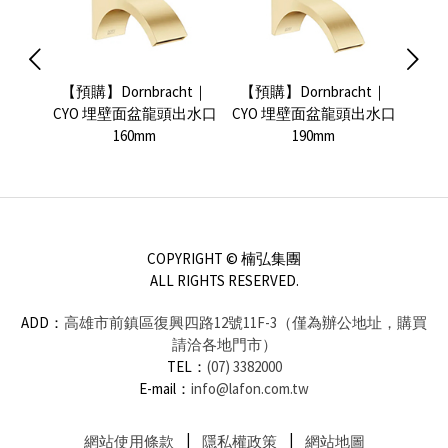
ht｜
【預購】Dornbracht｜
【預購】Dornbracht｜
V
面盆龍
CYO 埋壁面盆龍頭出水口
CYO 埋壁面盆龍頭出水口
Sub
160mm
190mm
COPYRIGHT © 楠弘集團
ALL RIGHTS RESERVED.
ADD：
高雄市前鎮區復興四路12號11F-3（僅為辦公地址，購買
請洽各地門市）
TEL：
(07) 3382000
E-mail：
info@lafon.com.tw
網站使用條款
隱私權政策
網站地圖