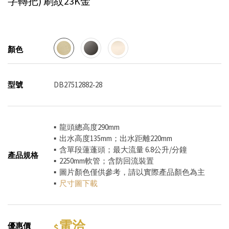
字轉把)
刷紋23K金
顏色
型號
DB27512882‐28
▪ 龍頭總高度290mm
▪ 出水高度135mm；出水距離220mm
▪ 含單段蓮蓬頭；最大流量 6.8公升/分鐘
產品規格
▪ 2250mm軟管；含防回流裝置
▪ 圖片顏色僅供參考，請以實際產品顏色為主
▪
尺寸圖下載
電洽
優惠價