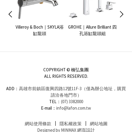
Dawn淋
Villeroy & Boch｜SKYLA浴
GROHE｜Allure Brilliant 四
KEU
缸龍頭
孔浴缸龍頭組
COPYRIGHT © 楠弘集團
ALL RIGHTS RESERVED.
ADD：
高雄市前鎮區復興四路12號11F-3（僅為辦公地址，購買
請洽各地門市）
TEL：
(07) 3382000
E-mail：
info@lafon.com.tw
網站使用條款
隱私權政策
網站地圖
Designed by MINMAX 網頁設計