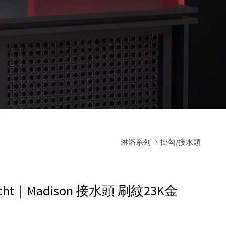
淋浴系列
掛勾/接水頭
cht｜Madison 接水頭
刷紋23K金