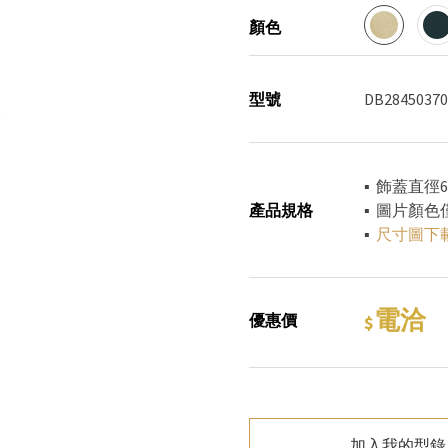
顏色
型號
DB28450370
▪ 飾蓋直徑6
產品規格
▪ 圖片顏
▪
尺寸圖下
電洽
優惠價
加入我的型錄