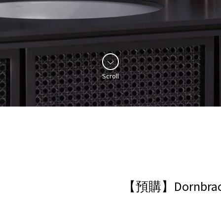
Scroll
【預購】Dornbra