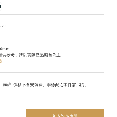
-28
0mm
色僅供參考，請以實際產品顏色為主
載
備註
價格不含安裝費。非標配之零件需另購。
加入詢價表單