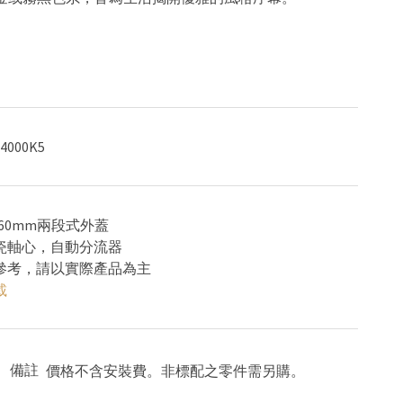
4000K5
 H160mm兩段式外蓋
陶瓷軸心，自動分流器
供參考，請以實際產品為主
載
備註
價格不含安裝費。非標配之零件需另購。