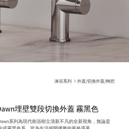
淋浴系列
外蓋/切換外蓋/轉把
och｜Dawn埋壁雙段切換外蓋
霧黑色
awn系列為現代衛浴樹立清新不凡的全新視角，無論是
金或霧黑色系，皆為生活揭開優雅的風格序幕。