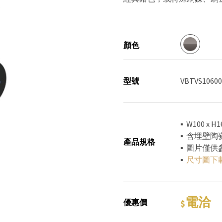
顏色
型號
VBTVS10600
▪ W100 x
▪ 含埋壁
產品規格
▪ 圖片僅
▪
尺寸圖下
電洽
優惠價