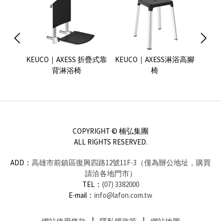
e WC用
KEUCO｜AXESS 折疊式靠
KEUCO｜AXESS淋浴高腳
KEU
背淋浴椅
椅
COPYRIGHT © 楠弘集團
ALL RIGHTS RESERVED.
ADD：
高雄市前鎮區復興四路12號11F-3（僅為辦公地址，購買
請洽各地門市）
TEL：
(07) 3382000
E-mail：
info@lafon.com.tw