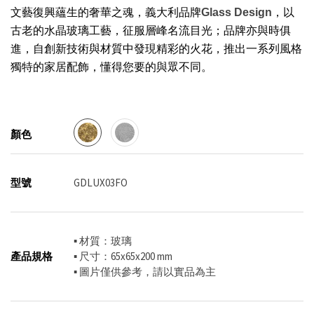
文藝復興蘊生的奢華之魂
，義大利品牌
Glass Design
，以
古老的水晶玻璃工藝，征服層峰名流目光；品牌亦與時俱
進，自創新技術與材質中發現精彩的火花，推出一系列風格
獨特的家居配飾，懂得您要的與眾不同。
顏色
型號
GDLUX03FO
▪ 材質：玻璃
產品規格
▪ 尺寸：65x65x200 mm
▪ 圖片僅供參考，請以實品為主