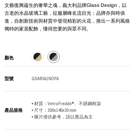
文藝復興蘊生的奢華之魂
，義大利品牌
Glass Design
，以
古老的水晶玻璃工藝，征服層峰名流目光；品牌亦與時俱
進，自創新技術與材質中發現精彩的火花，推出一系列風格
獨特的家居配飾，懂得您要的與眾不同。
顏色
型號
GDARIA1NOFA
▪ 材質：VetroFreddo®、不銹鋼框架
產品規格
▪ 尺寸：300x140x30 mm
▪ 圖片僅供參考，請以實品為主