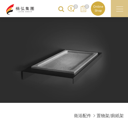
0
0
Online
Shop
衛浴配件
置物架/廁紙架