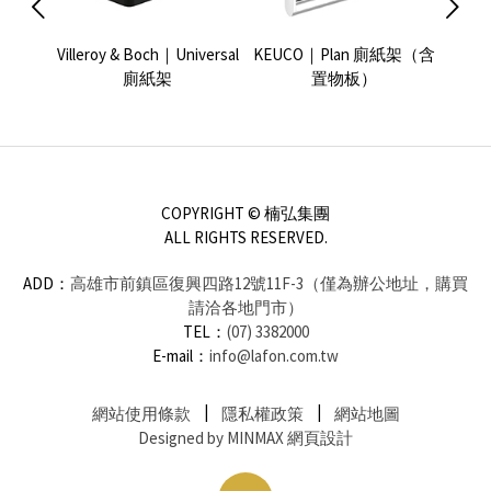
浴置物籃
Villeroy & Boch｜Universal
KEUCO｜Plan 廁紙架（含
KEUC
廁紙架
置物板）
COPYRIGHT © 楠弘集團
ALL RIGHTS RESERVED.
ADD：
高雄市前鎮區復興四路12號11F-3（僅為辦公地址，購買
請洽各地門市）
TEL：
(07) 3382000
E-mail：
info@lafon.com.tw
網站使用條款
隱私權政策
網站地圖
Designed by MINMAX 網頁設計