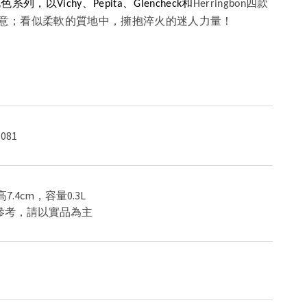
，以Vichy、Pepita、Glencheck和
Herringbon
四款
意；看似柔軟的質地中，擁抱淬火的迷人力量！
081
，高7.4cm，容量0.3L
供參考，請以實品為主