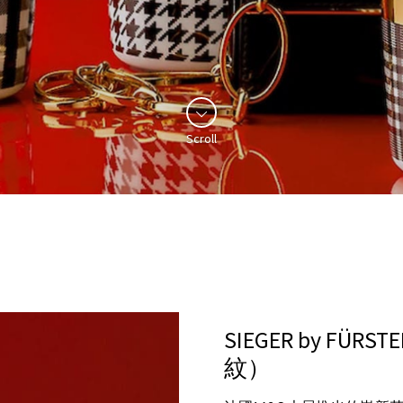
Scroll
SIEGER by FÜR
紋）