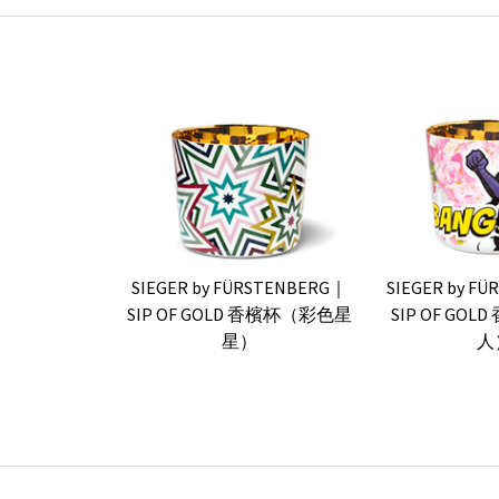
SIEGER by FÜRSTENBERG｜
SIEGER by F
SIP OF GOLD 香檳杯（彩色星
SIP OF GO
星）
人