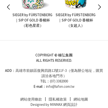
NBERG
SIEGER by FÜRSTENBERG
SIEGER by FÜRSTENBERG
SIEG
 香檳杯
｜SIP OF GOLD 香檳杯
｜SIP OF GOLD 香檳杯
｜SI
（彩色星星）
（女超人）
COPYRIGHT © 楠弘集團
ALL RIGHTS RESERVED.
ADD：
高雄市前鎮區復興四路12號11F-3（僅為辦公地址，購買
請洽各地門市）
TEL：
(07) 3382000
E-mail：
info@lafon.com.tw
網站使用條款
隱私權政策
網站地圖
Designed by MINMAX 網頁設計