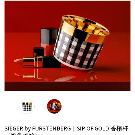
SIEGER by FÜRSTENBERG｜SIP OF GOLD 香檳杯