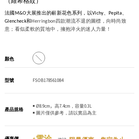
（維希格紋）
法國M&O大展推出的嶄新花色系列，以Vichy、Pepita、
Glencheck和
Herringbon
四款潮流不退的圖標
，
向時尚致
意；看似柔軟的質地中，擁抱淬火的迷人力量！
顏色
型號
FSOB178561084
￭ Ø8.9cm，高7.4cm，容量0.3L
產品規格
￭ 圖片僅供參考，請以實品為主
電洽
優惠價