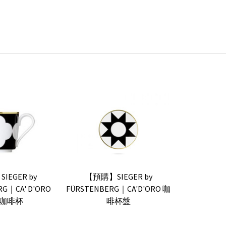
IEGER by
【預購】SIEGER by
RG｜CA' D'ORO
FÜRSTENBERG｜CA'D'ORO 咖
咖啡杯
啡杯盤