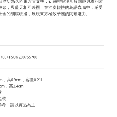
EN靈感來自歷史悠久的東方古文明，彷彿輕聲漫步於幽靜典雅的宮
枝頭，與藍天相互映襯，在節奏輕快的鳥語蟲鳴中，感受
上金的細膩收邊，展現東方極致華麗的閃耀魅力。
700+FSUN200755700
cm，高6.9cm，容量0.21L
9cm，高2.4cm
盤
包裝
供參考，請以實品為主