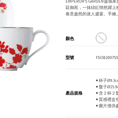
EMPEROR'S GARD
廷御苑，一抹緋紅悄然躍上
春意盎然的迷人盛宴。手繪
顏色
型號
FSOB200755
￭ 杯子Ø9.3
￭ 盤子Ø15.
產品規格
￭ 含２杯２
￭ 質感禮盒
￭ 圖片僅