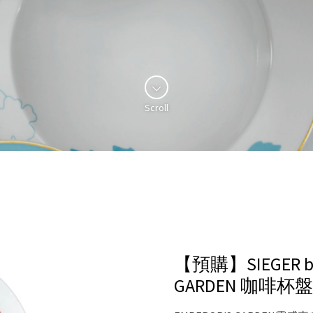
Scroll
【預購】SIEGER by
GARDEN 咖啡