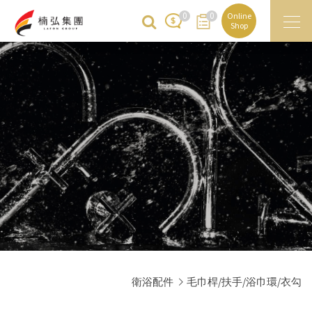
0
0
Online
Shop
衛浴配件
毛巾桿/扶手/浴巾環/衣勾