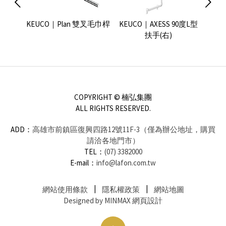
毛巾桿
KEUCO｜Plan 雙叉毛巾桿
KEUCO｜AXESS 90度L型
KEU
扶手(右)
COPYRIGHT © 楠弘集團
ALL RIGHTS RESERVED.
ADD：
高雄市前鎮區復興四路12號11F-3（僅為辦公地址，購買
請洽各地門市）
TEL：
(07) 3382000
E-mail：
info@lafon.com.tw
網站使用條款
隱私權政策
網站地圖
Designed by MINMAX 網頁設計