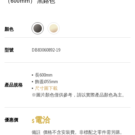
（600mm）
黑鉻色
顏色
型號
DB83060892-19
▪ 長600mm
▪ 飾蓋Ø55mm
產品規格
▪
尺寸圖下載
※圖片顏色僅供參考，請以實際產品顏色為主。
電洽
優惠價
備註
價格不含安裝費。非標配之零件需另購。