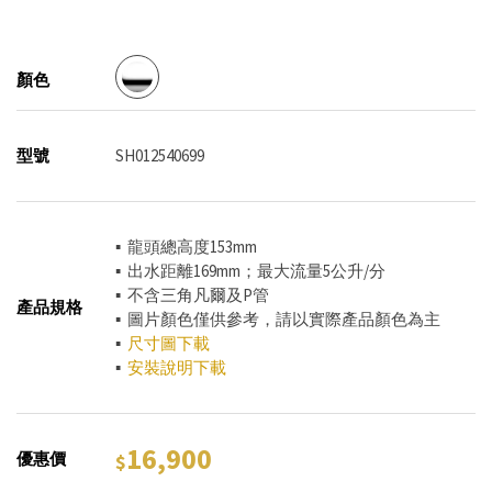
顏色
型號
SH012540699
▪ 龍頭總高度153mm
▪ 出水距離169mm；最大流量5公升/分
▪ 不含三角凡爾及P管
產品規格
▪ 圖片顏色僅供參考，請以實際產品顏色為主
▪
尺寸圖下載
▪
安裝說明下載
16,900
優惠價