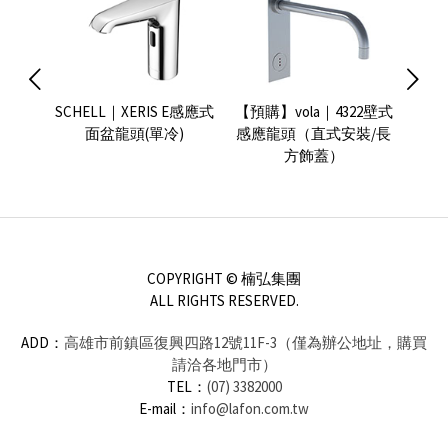
21壁式
SCHELL｜XERIS E感應式
【預購】vola｜4322壁式
【預購
面盆龍頭(單冷)
感應龍頭（直式安裝/長
感應
方飾蓋）
COPYRIGHT © 楠弘集團
ALL RIGHTS RESERVED.
ADD：
高雄市前鎮區復興四路12號11F-3（僅為辦公地址，購買
請洽各地門市）
TEL：
(07) 3382000
E-mail：
info@lafon.com.tw