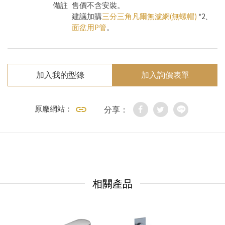
備註
售價不含安裝。
建議加購
三分三角凡爾無濾網(無螺帽)
*2、
面盆用P管
。
加入我的型錄
加入詢價表單
原廠網站：
分享：
相關產品