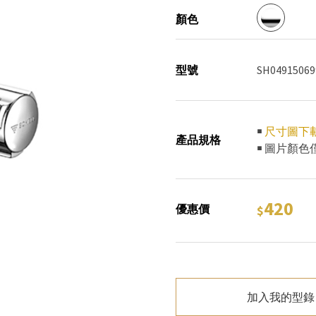
顏色
型號
SH04915069
￭
尺寸圖下
產品規格
￭ 圖片顏
420
優惠價
加入我的型錄