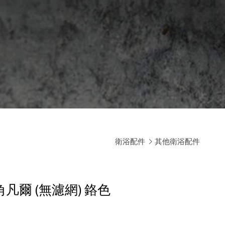
衛浴配件
其他衛浴配件
角凡爾 (無濾網)
鉻色