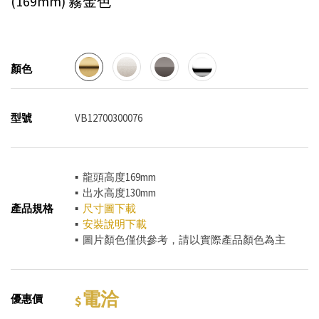
(169mm)
霧金色
顏色
型號
VB12700300076
▪ 龍頭高度169mm
▪ 出水高度130mm
產品規格
▪
尺寸圖下載
▪
安裝說明下載
▪ 圖片顏色僅供參考，請以實際產品顏色為主
電洽
優惠價