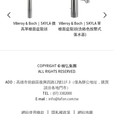
UBEO
Villeroy & Boch｜SKYLA 價
Villeroy & Boch｜SKYLA 單
Ville
高單槍面盆龍頭
槍面盆龍頭(含鉻色按壓式
槍面
落水器)
COPYRIGHT © 楠弘集團
ALL RIGHTS RESERVED.
ADD：
高雄市前鎮區復興四路12號11F-3（僅為辦公地址，購買
請洽各地門市）
TEL：
(07) 3382000
E-mail：
info@lafon.com.tw
網站使用條款
隱私權政策
網站地圖