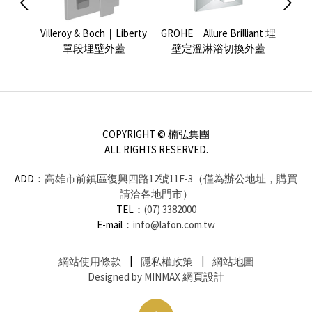
 單段埋
Villeroy & Boch｜Liberty
GROHE｜Allure Brilliant 埋
GROHE
單段埋壁外蓋
壁定溫淋浴切換外蓋
COPYRIGHT © 楠弘集團
ALL RIGHTS RESERVED.
ADD：
高雄市前鎮區復興四路12號11F-3（僅為辦公地址，購買
請洽各地門市）
TEL：
(07) 3382000
E-mail：
info@lafon.com.tw
網站使用條款
隱私權政策
網站地圖
Designed by MINMAX 網頁設計