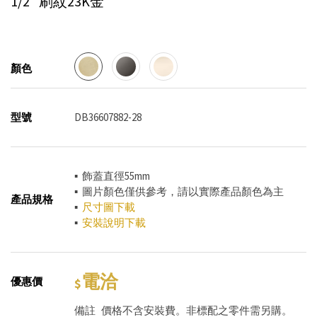
1/2"
刷紋23K金
顏色
型號
DB36607882-28
▪ 飾蓋直徑55mm
▪ 圖片顏色僅供參考，請以實際產品顏色為主
產品規格
▪
尺寸圖下載
▪
安裝說明下載
電洽
優惠價
備註
價格不含安裝費。非標配之零件需另購。