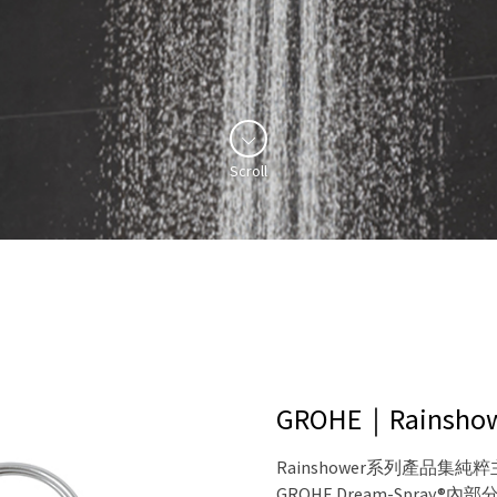
Scroll
GROHE｜Rainsh
Rainshower系列產品
GROHE Dream-Spr