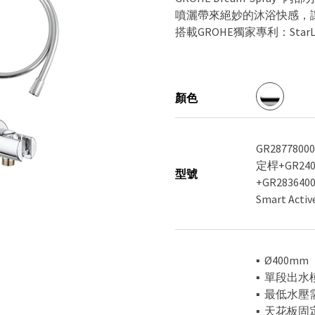
噴灑帶來絕妙的沐浴快感，
搭載GROHE獨家專利：StarL
顏色
GR287780
定桿+GR240
型號
+GR28364
Smart Act
▪ Ø400mm
▪ 單段出水
▪ 最低水壓需求
▪ 天花板固