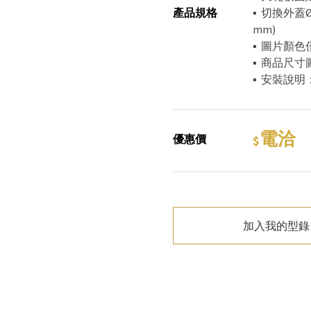
產品規格
▪ 切換外蓋Ø
mm)
▪ 圖片顏
▪ 商品尺
▪ 安裝說明
電洽
優惠價
加入我的型錄