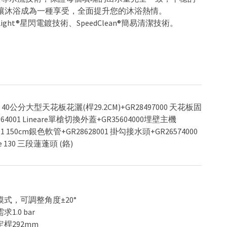
讓沐浴成為一種享受，全面提升您的沐浴熱情。
ight®星閃電鍍技術、SpeedClean®簡易清潔技術。
00 40公分大型天花板花灑(桿29.2CM)+GR28497000 天花板固
64001 Lineare單槍切換外蓋+GR35604000埋壁主機
001 150cm銀色軟管+GR28628001 掛勾接水頭+GR26574000
ive 130 三段蓮蓬頭 (鉻)
模式，可調整角度±20°
1.0 bar
定桿292mm