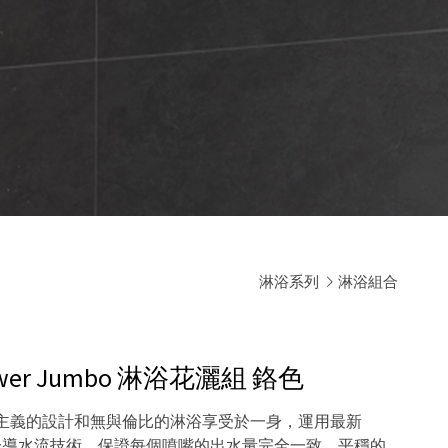
淋浴系列
淋浴組合
ower Jumbo 淋浴花灑組
鉻色
集純粹主義的設計和無與倫比的淋浴享受於一身，運用最新
ay®內部分導水流技術，保證每個噴嘴的出水量完全一致，平穩的