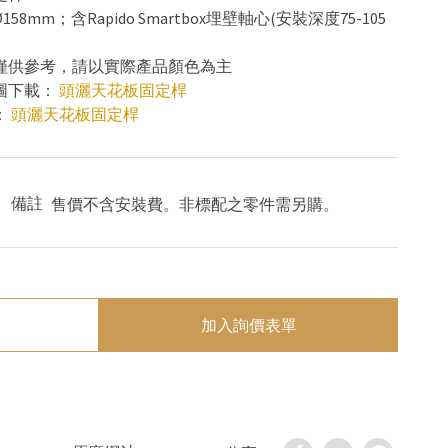
158mm；含Rapido Smartbox埋壁軸心(安裝深度75-105
色僅供參考，請以實際產品顏色為主
寸圖下載：
頭灑
天花板固定桿
：
頭灑
天花板固定桿
備註
售價不含安裝費。非標配之零件需另購。
加入詢價表單