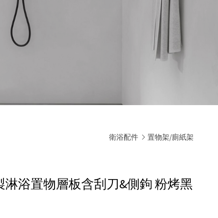
衛浴配件
置物架/廁紙架
A 鋁製淋浴置物層板含刮刀&側鉤
粉烤黑