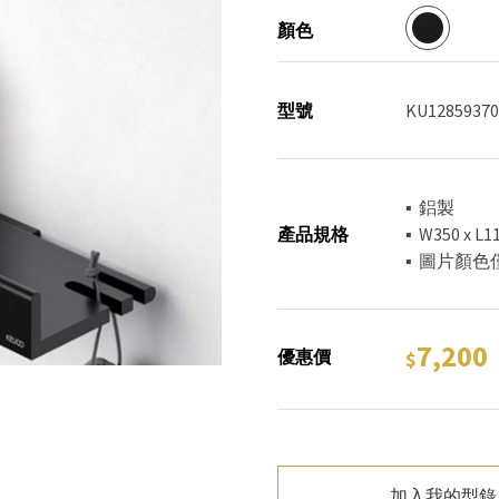
顏色
型號
KU12859370
▪ 鋁製
產品規格
▪ W350 x L
▪ 圖片顏
7,200
優惠價
加入我的型錄