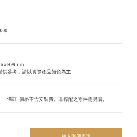
000
116 x H99mm
色僅供參考，請以實際產品顏色為主
備註
價格不含安裝費。非標配之零件需另購。
加入詢價表單