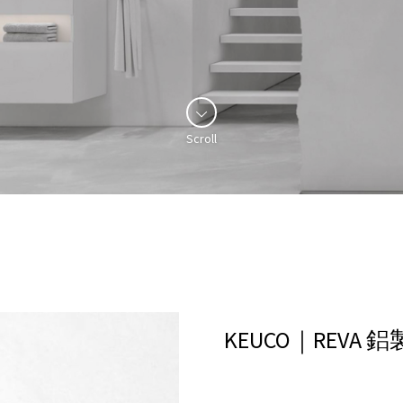
Scroll
KEUCO｜REV