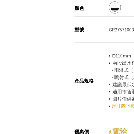
顏色
型號
GR27571003
▪ □110mm
▪ 兩段出水
- 雨淋式（R
- 噴射式（
產品規格
▪ 建議最低水
▪ 適用市
▪ 圖片僅
▪
尺寸圖下
電洽
優惠價