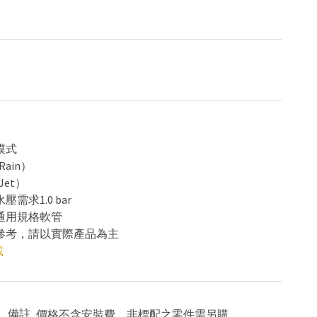
模式
ain）
Jet）
壓需求1.0 bar
售通用規格軟管
供參考，請以實際產品為主
載
備註
價格不含安裝費。非標配之零件需另購。