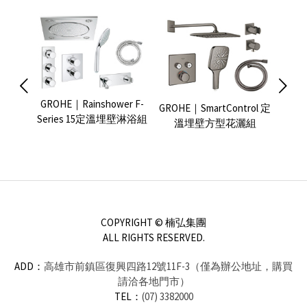
GROHE｜Rainshower F-
Smart
GROHE｜SmartControl 定
GROH
Series 15定溫埋壁淋浴組
壁淋浴組
溫埋壁方型花灑組
Cont
COPYRIGHT © 楠弘集團
ALL RIGHTS RESERVED.
ADD：
高雄市前鎮區復興四路12號11F-3（僅為辦公地址，購買
請洽各地門市）
TEL：
(07) 3382000