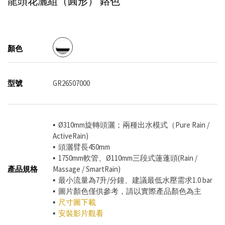
龍頭花灑組（圓形）
鉻色
顏色
型號
GR26507000
▪
Ø310mm旋轉頭灑；兩種出水模式（Pure Rain /
ActiveRain)
▪ 頭灑臂長450mm
▪ 1750mm軟管、
Ø110mm三段式蓮蓬頭(Rain /
產品規格
Massage / SmartRain)
▪ 最小流量為7升/分鐘、建議最低水壓需求1.0 bar
▪ 圖片顏色僅供參考，請以實際產品顏色為主
▪
尺寸圖下載
▪
安裝影片觀看