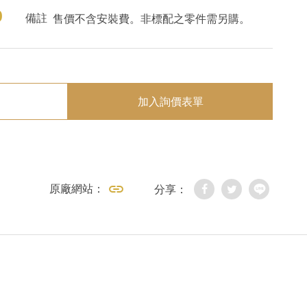
0
備註
售價不含安裝費。非標配之零件需另購。
加入詢價表單
原廠網站：
分享：