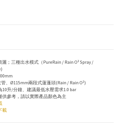
灑；三種出水模式（PureRain / Rain O² Spray /
e)
00mm
軟管、Ø115mm兩段式蓮蓬頭(Rain / Rain O²)
為10升/分鐘、建議最低水壓需求1.0 bar
色僅供參考，請以實際產品顏色為主
載
下載