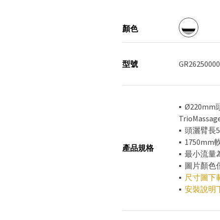
顏色
型號
GR26250000
▪ Ø220mm頭
TrioMassag
▪ 頭灑臂長5
▪ 1750mm
產品規格
▪ 最小流量
▪ 圖片顏
▪
尺寸圖下
▪
安裝說明