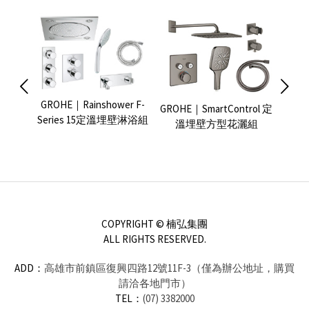
GROHE｜Rainshower F-
Smart
GROHE｜SmartControl 定
GROH
Series 15定溫埋壁淋浴組
溫淋浴龍頭
溫埋壁方型花灑組
Cont
）
COPYRIGHT © 楠弘集團
ALL RIGHTS RESERVED.
ADD：
高雄市前鎮區復興四路12號11F-3（僅為辦公地址，購買
請洽各地門市）
TEL：
(07) 3382000