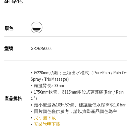
組
鉻色
顏色
型號
GR26250000
▪ Ø220mm頭灑；三種出水模式（PureRain / Rain O²
Spray / TrioMassage)
▪ 頭灑臂長500mm
▪ 1750mm軟管、Ø115mm兩段式蓮蓬頭(Rain / Rain
產品規格
O²)
▪ 最小流量為10升/分鐘、建議最低水壓需求1.0 bar
▪ 圖片顏色僅供參考，請以實際產品顏色為主
▪
尺寸圖下載
▪
安裝說明下載