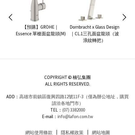
e 面盆
【預購】GROHE｜
Dornbracht x Glass Design
GRO
Essence 單槍面盆龍頭(M)
｜CL.1三孔面盆龍頭（波
浪紋轉把）
COPYRIGHT © 楠弘集團
ALL RIGHTS RESERVED.
ADD：
高雄市前鎮區復興四路12號11F-3（僅為辦公地址，購買
請洽各地門市）
TEL：
(07) 3382000
E-mail：
info@lafon.com.tw
網站使用條款
隱私權政策
網站地圖