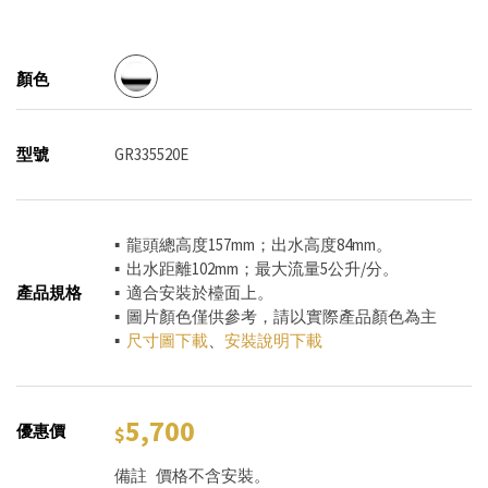
顏色
型號
GR335520E
▪ 龍頭總高度157mm；出水高度84mm。
▪ 出水距離102mm；最大流量5公升/分。
產品規格
▪ 適合安裝於檯面上。
▪ 圖片顏色僅供參考，請以實際產品顏色為主
▪
尺寸圖下載
、
安裝說明下載
5,700
優惠價
備註
價格不含安裝。