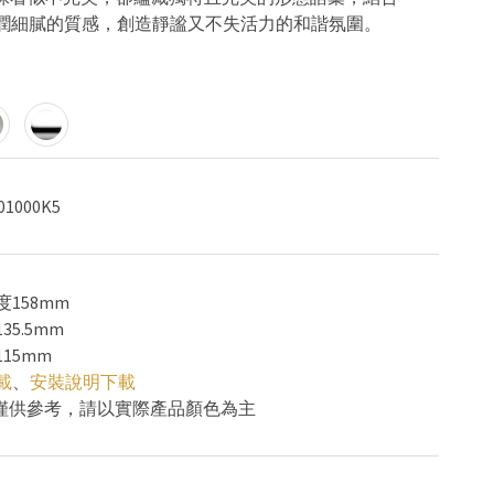
然陶瓷瓷温潤細膩的質感，創造靜謐又不失活力的和諧氛圍。
01000K5
度158mm
35.5mm
15mm
載
、
安裝說明下載
色僅供參考，請以實際產品顏色為主