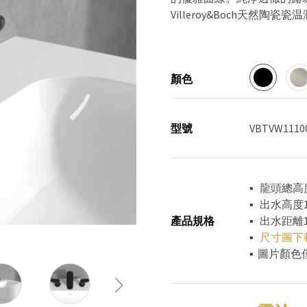
Villeroy&Boch天
顏色
型號
VBTVW1110
▪ 龍頭總高
▪ 出水高度1
產品規格
▪ 出水距離1
▪
尺寸圖下
▪ 圖片顏