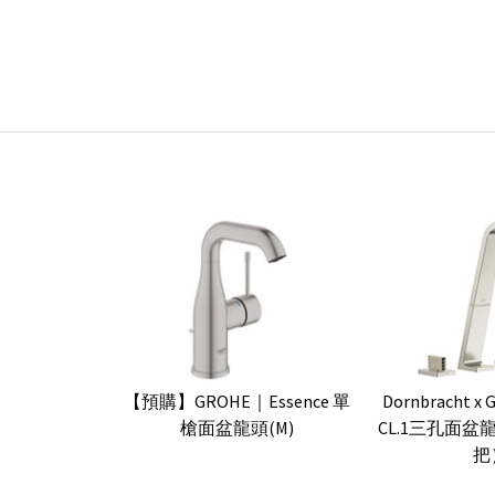
【預購】GROHE｜Essence 單
Dornbracht x 
槍面盆龍頭(M)
CL.1三孔面
把