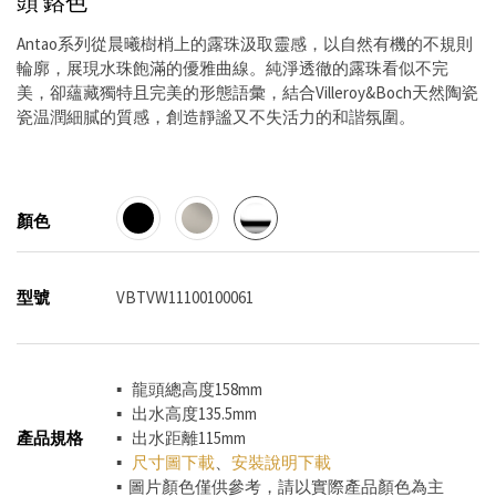
頭
鉻色
Antao系列從晨曦樹梢上的露珠汲取靈感，以自然有機的不規則
輪廓，展現水珠飽滿的優雅曲線。純淨透徹的露珠看似不完
美，卻蘊藏獨特且完美的形態語彙，結合Villeroy&Boch天然陶瓷
瓷温潤細膩的質感，創造靜謐又不失活力的和諧氛圍。
顏色
型號
VBTVW11100100061
▪ 龍頭總高度158mm
▪ 出水高度135.5mm
產品規格
▪ 出水距離115mm
▪
尺寸圖下載
、
安裝說明下載
▪ 圖片顏色僅供參考，請以實際產品顏色為主