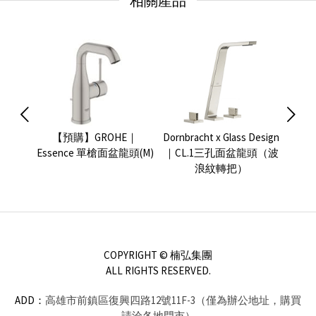
相關產品
e 面盆
【預購】GROHE｜
Dornbracht x Glass Design
GRO
Essence 單槍面盆龍頭(M)
｜CL.1三孔面盆龍頭（波
浪紋轉把）
COPYRIGHT © 楠弘集團
ALL RIGHTS RESERVED.
ADD：
高雄市前鎮區復興四路12號11F-3（僅為辦公地址，購買
請洽各地門市）