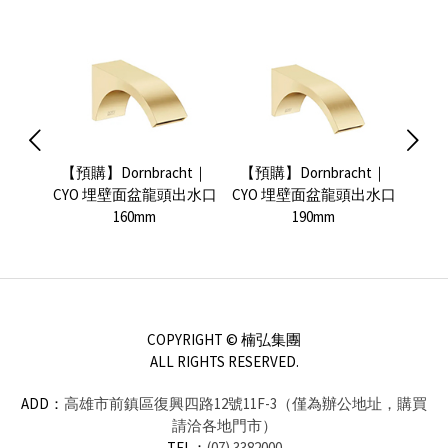
a 雙孔埋
【預購】Dornbracht｜
【預購】Dornbracht｜
V
CYO 埋壁面盆龍頭出水口
CYO 埋壁面盆龍頭出水口
Sub
160mm
190mm
COPYRIGHT © 楠弘集團
ALL RIGHTS RESERVED.
ADD：
高雄市前鎮區復興四路12號11F-3（僅為辦公地址，購買
請洽各地門市）
TEL：
(07) 3382000