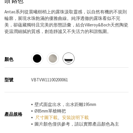
頭
鉻色
Antao系列從晨曦樹梢上的露珠汲取靈感，以自然有機的不規則
輪廓，展現水珠飽滿的優雅曲線。純淨透徹的露珠看似不完
美，卻蘊藏獨特且完美的形態語彙，結合Villeroy&Boch天然陶瓷
瓷温潤細膩的質感，創造靜謐又不失活力的和諧氛圍。
顏色
型號
VBTVW11100200061
▪ 壁式面盆出水，出水距離195mm
▪ Ø85mm單槍轉把
產品規格
▪
尺寸圖下載
、
安裝說明下載
▪ 圖片顏色僅供參考，請以實際產品顏色為主