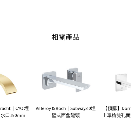
相關產品
acht｜CYO 埋
Villeroy & Boch｜Subway3.0埋
【預購】Dorn
水口190mm
壁式面盆龍頭
上單槍雙孔面盆