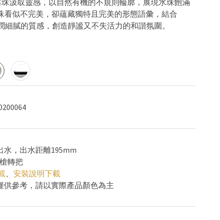
的露珠汲取靈感，以自然有機的不規則輪廓，展現水珠飽滿
珠看似不完美，卻蘊藏獨特且完美的形態語彙，結合
然陶瓷瓷温潤細膩的質感，創造靜謐又不失活力的和諧氛圍。
0200064
出水，出水距離195mm
單槍轉把
載
、
安裝說明下載
色僅供參考，請以實際產品顏色為主