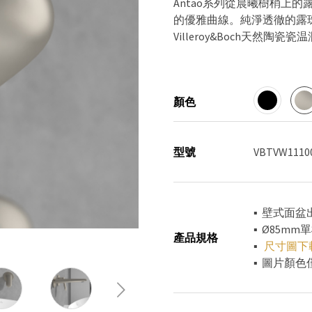
Antao系列從晨曦樹梢上
的優雅曲線。純淨透徹的露
Villeroy&Boch天
顏色
型號
VBTVW1110
▪ 壁式面盆
▪ Ø85mm
產品規格
▪
尺寸圖下
▪ 圖片顏