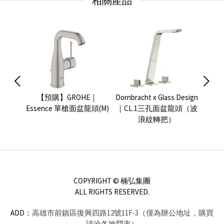
相關產品
e 面盆
【預購】GROHE｜
Dornbracht x Glass Design
GRO
Essence 單槍面盆龍頭(M)
｜CL.1三孔面盆龍頭（波
浪紋轉把）
COPYRIGHT © 楠弘集團
ALL RIGHTS RESERVED.
ADD：
高雄市前鎮區復興四路12號11F-3（僅為辦公地址，購買
請洽各地門市）