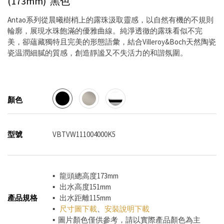
(173mm)
黑色
Antao系列從晨曦樹梢上的露珠汲取靈感，以自然有機的不規則
輪廓，展現水珠飽滿的優雅曲線。純淨透徹的露珠看似不完
美，卻蘊藏獨特且完美的形態語彙，結合Villeroy&Boch天然陶瓷
瓷温潤細膩的質感，創造靜謐又不失活力的和諧氛圍。
顏色
型號
VBTVW111004000K5
▪ 龍頭總高度173mm
▪ 出水高度151mm
產品規格
▪ 出水距離115mm
▪
尺寸圖下載
、
安裝說明下載
▪ 圖片顏色僅供參考，請以實際產品顏色為主