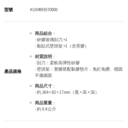
型號
KU04959370000
商品組合
：
‧ 矽膠玻璃刮刀 ×1
‧ 黏貼式壁掛架 ×1（含背膠）
材質說明
：
‧ 刮刀：柔軟高彈性矽膠
‧ 壁掛架：塑膠搭配黏膠墊片，免釘免鑽、穩固
產品規格
不傷牆面
商品尺寸
：
‧ 約 264 × 82 × 17 mm（寬 × 高 × 深）
商品重量
：
‧ 約 0.4 公斤