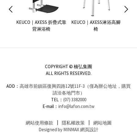
versal
KEUCO｜AXESS 折疊式靠
KEUCO｜AXESS淋浴高腳
KEU
背淋浴椅
椅
COPYRIGHT © 楠弘集團
ALL RIGHTS RESERVED.
ADD：
高雄市前鎮區復興四路12號11F-3（僅為辦公地址，購買
請洽各地門市）
TEL：
(07) 3382000
E-mail：
info@lafon.com.tw
網站使用條款
隱私權政策
網站地圖
Designed by MINMAX 網頁設計