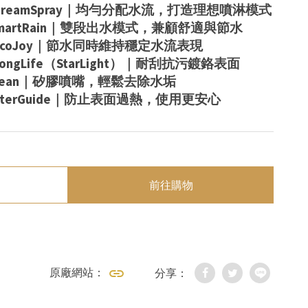
HE DreamSpray｜均勻分配水流，打造理想噴淋模式
n／SmartRain｜雙段出水模式，兼顧舒適與節水
HE EcoJoy｜節水同時維持穩定水流表現
E LongLife（StarLight）｜耐刮抗污鍍鉻表面
edClean｜矽膠噴嘴，輕鬆去除水垢
r WaterGuide｜防止表面過熱，使用更安心
前往購物
原廠網站：
分享：