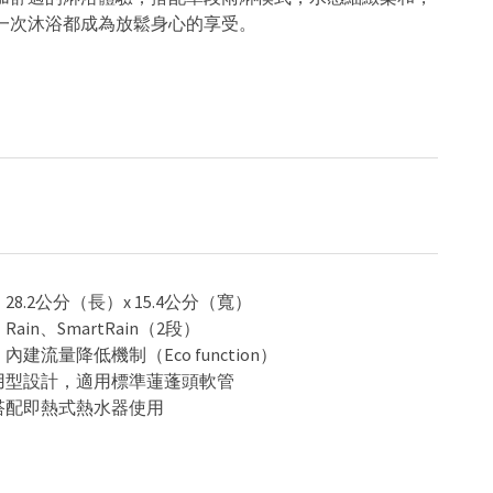
一次沐浴都成為放鬆身心的享受。
28.2公分（長）x 15.4公分（寬）
Rain、SmartRain（2段）
內建流量降低機制（Eco function）
通用型設計，適用標準蓮蓬頭軟管
可搭配即熱式熱水器使用