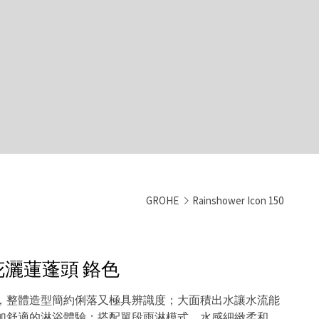
GROHE
Rainshower Icon 150
圈花灑蓮蓬頭
鉻色
，整體造型簡約俐落又極具辨識度；大面積出水讓水流能
加舒適的淋浴體驗；搭配單段雨淋模式，水感細緻柔和，