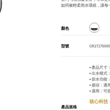
如同被輕柔雨水環繞，讓每
顏色
型號
GR27276000
▪ 產品尺寸：
▪ 出水模式：
▪ 節水功能：
▪ 接頭：
▪ 適用：
核心科技
產品規格