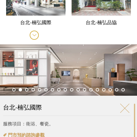
台北-楠弘國際
台北-楠弘品協
台北-楠弘國際
服務項目：衛浴、餐瓷。
✐
門市預約諮詢參觀