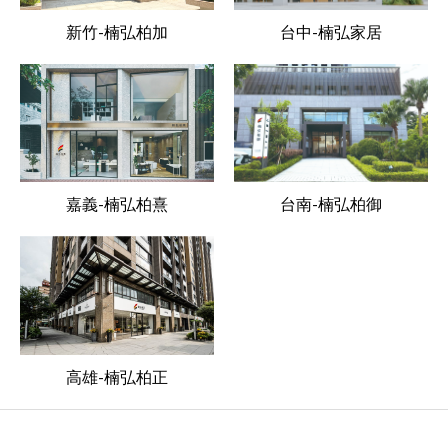
新竹-楠弘柏加
台中-楠弘家居
嘉義-楠弘柏熹
台南-楠弘柏御
高雄-楠弘柏正