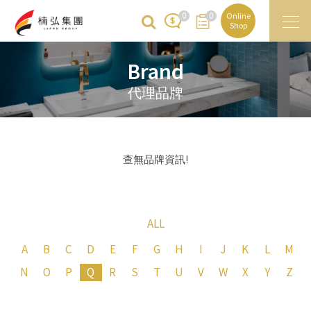
0
0
Online
Shop
Brand
代理品牌
查無品牌資訊!
ALL
A
B
C
D
E
F
G
H
I
J
K
L
M
N
O
P
Q
R
S
T
U
V
W
X
Y
Z