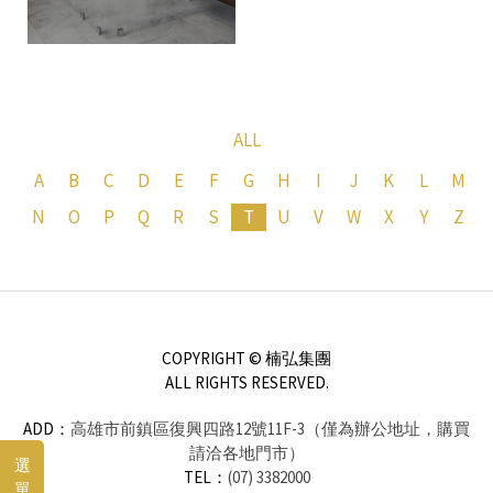
ALL
A
B
C
D
E
F
G
H
I
J
K
L
M
N
O
P
Q
R
S
T
U
V
W
X
Y
Z
COPYRIGHT © 楠弘集團
ALL RIGHTS RESERVED.
ADD：
高雄市前鎮區復興四路12號11F-3（僅為辦公地址，購買
請洽各地門市）
選
TEL：
(07) 3382000
單