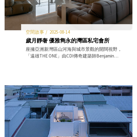
空間故事
2025-08-14
歲月靜奢 優雅雋永的灣區私宅會所
座擁亞洲新灣區山河海與城市景觀的開闊視野，
「遠雄THE ONE」由CDI傳奇建築師Benjamin
Warner、地標豪宅建築師李祖原、國際燈光藝術大
師袁宗南與豪宅空間設計權威杜康生聯手打造，以
68層陸地豪華郵輪之姿，呼應高雄特有的海灣意
象。此案座落於遠雄THE ONE高樓層，寬廣景致盡
攬眼底。